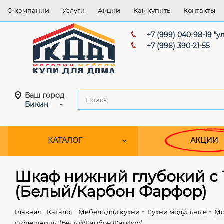
О компании
Услуги
Акции
Как купить
Контакты
+7 (999) 040-98-19 "
+7 (996) 390-21-55
Ваш город
Бикин
КАТАЛОГ
АКЦИИ
Шкаф нижний глубокий с 
(Белый/Карбон Фарфор)
Главная
Каталог
Мебель для кухни
Кухни модульные
Мо
столешницы (Белый/Карбон Фарфор)