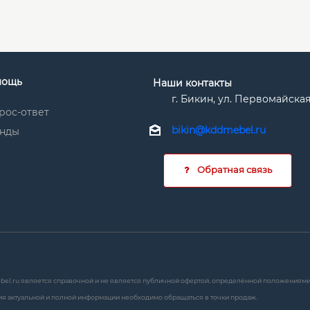
мощь
Наши контакты
г. Бикин, ул. Первомайская
рос-ответ
bikin@kddmebel.ru
нды
Обратная связь
bel.ru является справочной и не является публичной офертой, определённой положениями с
я актуальной и полной информации необходимо обращаться в точки продаж.