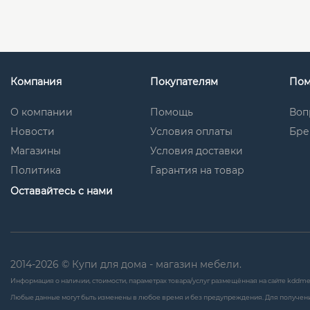
Компания
Покупателям
По
О компании
Помощь
Воп
Новости
Условия оплаты
Бре
Магазины
Условия доставки
Политика
Гарантия на товар
Оставайтесь с нами
2014-2026 © Купи для дома - магазин мебели.
Информация о наличии, стоимости, параметрах товара/услуг размещённая на сайте kddme
Любые данные могут быть изменены в любое время и без предупреждения. Для получени