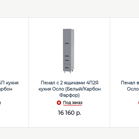
П кухня
Пенал с 2 ящиками 4П2Я
Пенал 
арбон
кухня Осло (Белый/Карбон
Осло
Фарфор)
з
Под заказ
16 160
р.