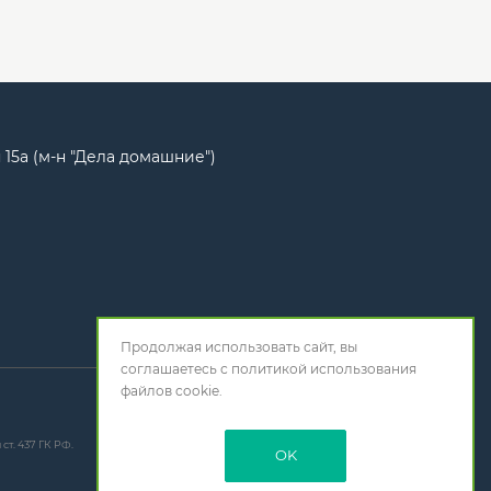
 15а (м-н "Дела домашние")
Продолжая использовать сайт, вы
соглашаетесь с
политикой использования
файлов cookie.
т. 437 ГК РФ.
OK