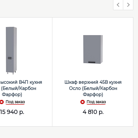
высокий В4П кухня
Шкаф верхний 45В кухня
 (Белый/Карбон
Осло (Белый/Карбон
Фарфор)
Фарфор)
Под заказ
Под заказ
15 940
р.
4 810
р.