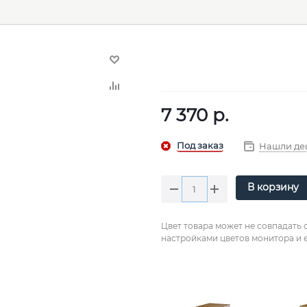
7 370
р.
Нашли де
В корзину
Цвет товара может не совпадать 
настройками цветов монитора и е