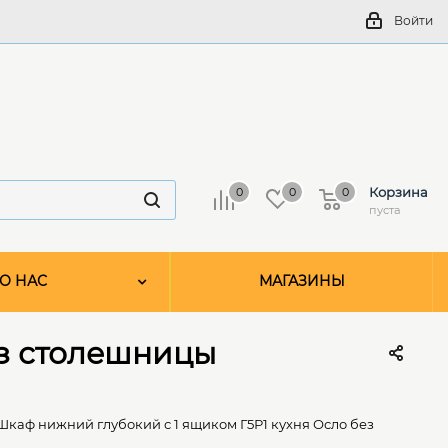
Войти
Корзина
0
0
0
пуста
О НАС
МАГАЗИНЫ
ез столешницы
Шкаф нижний глубокий с 1 ящиком Г5Р1 кухня Осло без