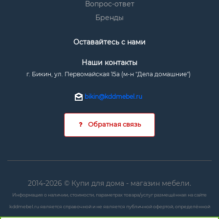
Вопрос-ответ
Бренды
Оставайтесь с нами
Наши контакты
г. Бикин, ул. Первомайская 15а (м-н "Дела домашние")
bikin@kddmebel.ru
Обратная связь
2014-2026 © Купи для дома - магазин мебели.
Информация о наличии, стоимости, параметрах товара/услуг размещённая на сайте
kddmebel.ru является справочной и не является публичной офертой, определённой
положениями ст. 437 ГК РФ.