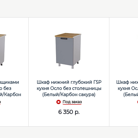
 ящиками
Шкаф нижний глубокий Г5Р
Шкаф ниж
о без
кухня Осло без столешницы
кухня О
й/Карбон
(Белый/Карбон сакура)
(Белы
з
Под заказ
6 350
р.