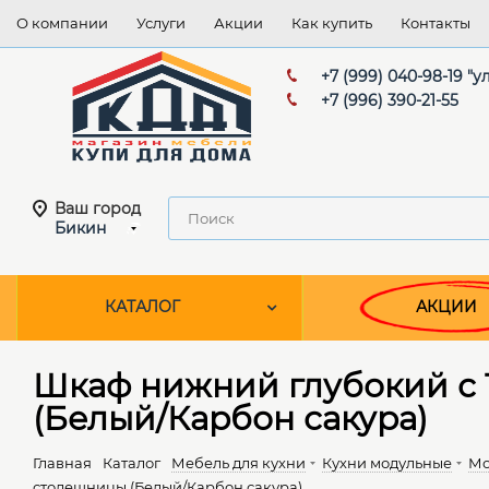
О компании
Услуги
Акции
Как купить
Контакты
+7 (999) 040-98-19 "
+7 (996) 390-21-55
Ваш город
Бикин
КАТАЛОГ
АКЦИИ
Шкаф нижний глубокий с 
(Белый/Карбон сакура)
Главная
Каталог
Мебель для кухни
Кухни модульные
Мо
столешницы (Белый/Карбон сакура)