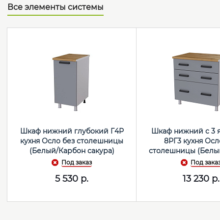
Все элементы системы
Шкаф нижний глубокий Г4Р
Шкаф нижний с 3
кухня Осло без столешницы
8РГ3 кухня Осл
(Белый/Карбон сакура)
столешницы (Белы
сакура)
Под заказ
Под зака
5 530
р.
13 230
р.