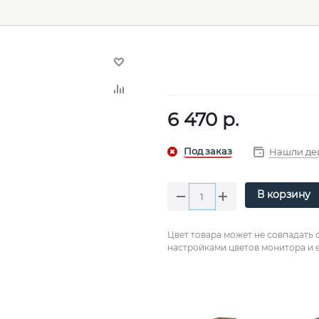
6 470
р.
Нашли де
В корзину
Цвет товара может не совпадать 
настройками цветов монитора и е