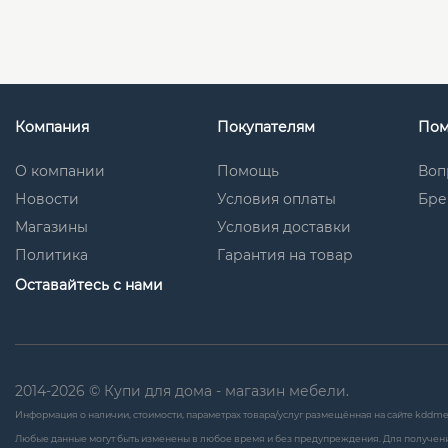
Компания
Покупателям
По
О компании
Помощь
Воп
Новости
Условия оплаты
Бре
Магазины
Условия доставки
Политика
Гарантия на товар
Оставайтесь с нами
2014-2026 © Купи для дома - магазин мебели.
Информация о наличии, стоимости, параметрах товара/услуг размещённая на сайте kddme
Любые данные могут быть изменены в любое время и без предупреждения. Для получени