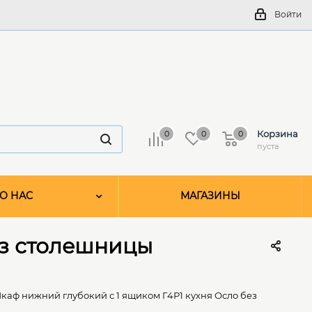
Войти
Корзина
0
0
0
пуста
О НАС
МАГАЗИНЫ
ез столешницы
каф нижний глубокий с 1 ящиком Г4Р1 кухня Осло без