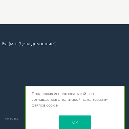
 15а (м-н "Дела домашние")
Продолжая использовать сайт, вы
соглашаетесь с
политикой использования
файлов cookie.
т. 437 ГК РФ.
OK