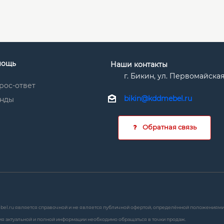
мощь
Наши контакты
г. Бикин, ул. Первомайская
рос-ответ
bikin@kddmebel.ru
нды
Обратная связь
bel.ru является справочной и не является публичной офертой, определённой положениями с
я актуальной и полной информации необходимо обращаться в точки продаж.