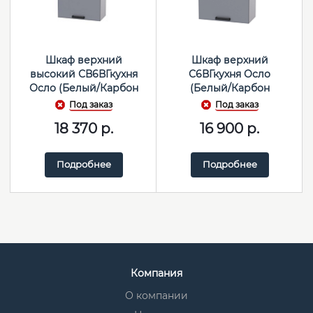
Шкаф верхний
Шкаф верхний
высокий СВ6ВГкухня
С6ВГкухня Осло
Осло (Белый/Карбон
(Белый/Карбон
сапфир)
сапфир)
Под заказ
Под заказ
18 370
р.
16 900
р.
Подробнее
Подробнее
Компания
О компании