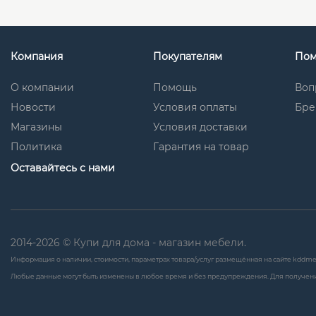
Компания
Покупателям
По
О компании
Помощь
Воп
Новости
Условия оплаты
Бре
Магазины
Условия доставки
Политика
Гарантия на товар
Оставайтесь с нами
2014-2026 © Купи для дома - магазин мебели.
Информация о наличии, стоимости, параметрах товара/услуг размещённая на сайте kddme
Любые данные могут быть изменены в любое время и без предупреждения. Для получени