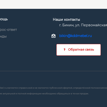
мощь
Наши контакты
г. Бикин, ул. Первомайская
рос-ответ
bikin@kddmebel.ru
нды
Обратная связь
bel.ru является справочной и не является публичной офертой, определённой положениями с
я актуальной и полной информации необходимо обращаться в точки продаж.