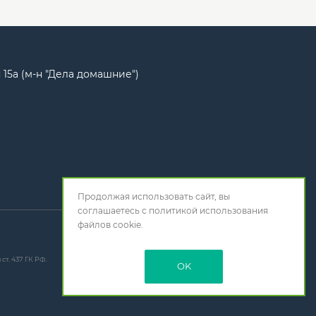
 15а (м-н "Дела домашние")
Продолжая использовать сайт, вы
соглашаетесь с
политикой использования
файлов cookie.
т. 437 ГК РФ.
OK