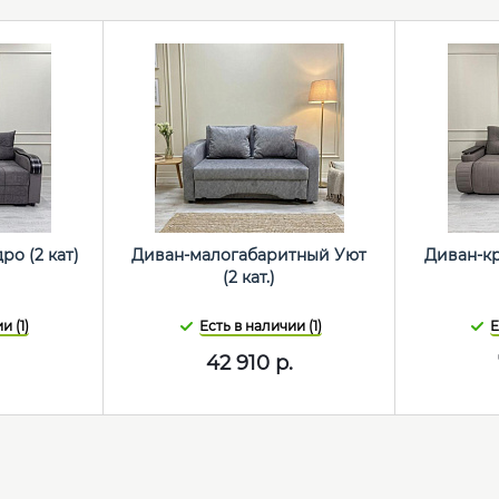
ро (2 кат)
Диван-малогабаритный Уют
Диван-кр
(2 кат.)
и (1)
Есть в наличии (1)
Е
42 910
р.