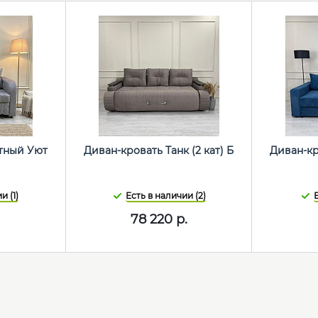
тный Уют
Диван-кровать Танк (2 кат) Б
Диван-к
и (1)
Есть в наличии (2)
Е
.
78 220
р.