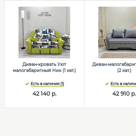
Диван-кровать Уют
Диван-малогабари
малогабаритный Ник (1 кат.)
(2 кат.)
Есть в наличии (1)
Есть в наличи
42 140
р.
42 910
р