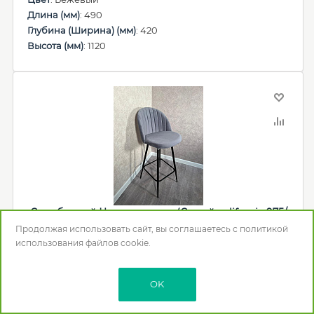
Длина (мм)
: 490
Глубина (Ширина) (мм)
: 420
Высота (мм)
: 1120
Стул барный Честер велюр (Серый california 975/
Черный конус)
Продолжая использовать сайт, вы соглашаетесь с
политикой
использования
файлов cookie.
8 240
р.
OK
В корзину