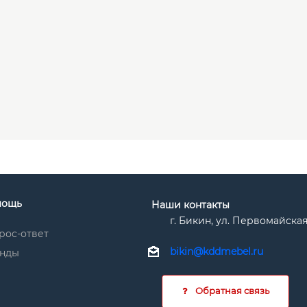
мощь
Наши контакты
г. Бикин, ул. Первомайская
рос-ответ
bikin@kddmebel.ru
нды
Обратная связь