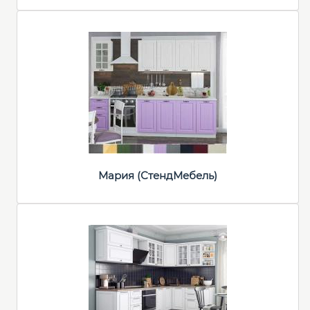
Мария (СтендМебель)