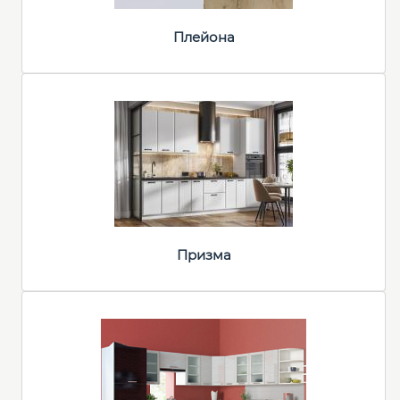
Плейона
Призма