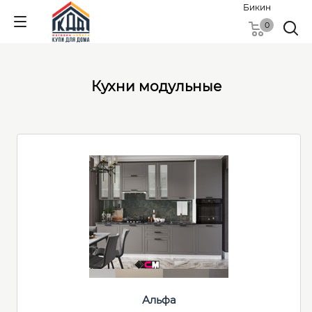
Бикин
0
Кухни модульные
Альфа