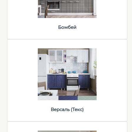
Бомбей
Версаль (Текс)