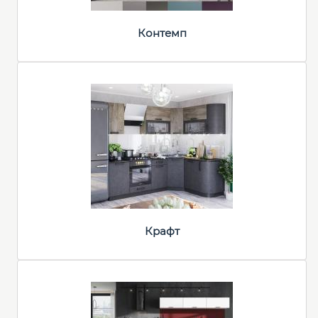
Контемп
Крафт