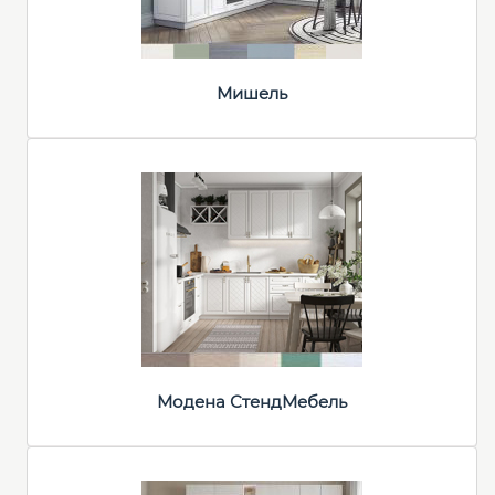
Мишель
Модена СтендМебель