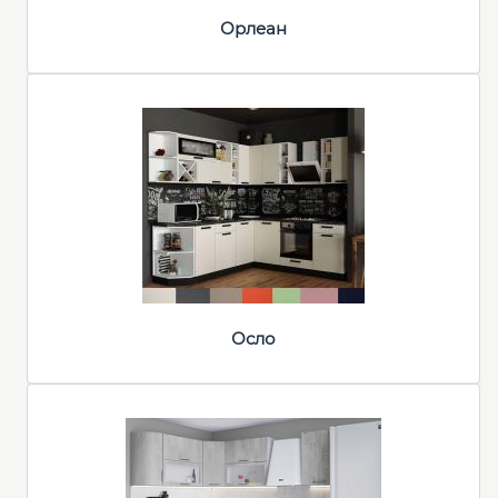
Орлеан
Осло