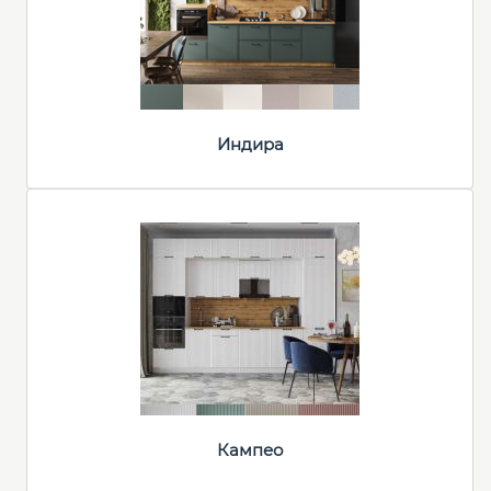
Индира
Кампео