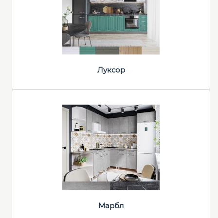
Луксор
Марбл