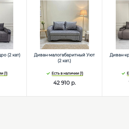
ро (2 кат)
Диван-малогабаритный Уют
Диван-кр
(2 кат.)
и (1)
Есть в наличии (1)
Е
42 910
р.