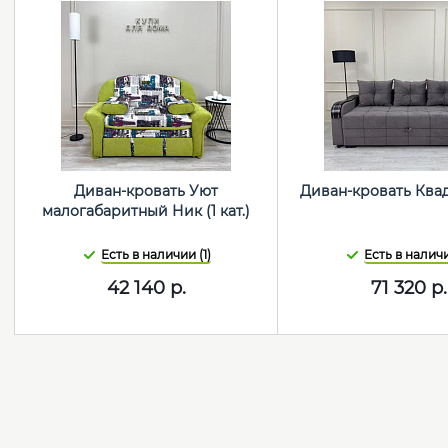
Диван-кровать Уют
Диван-кровать Квад
малогабаритный Ник (1 кат.)
Есть в наличии (1)
Есть в наличи
42 140
р.
71 320
р.